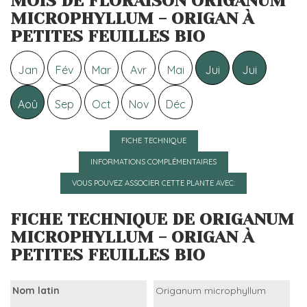
MOIS DE FLORAISON ORIGANUM
MICROPHYLLUM - ORIGAN À
PETITES FEUILLES BIO
Jan
Fév
Mar
Avr
Mai
Jui
Jui
Aoû
Sep
Oct
Nov
Déc
FICHE TECHNIQUE
INFORMATIONS COMPLÉMENTAIRES
VOUS POUVEZ ASSOCIER CETTE PLANTE AVEC:
FICHE TECHNIQUE DE ORIGANUM
MICROPHYLLUM - ORIGAN À
PETITES FEUILLES BIO
Nom latin
Origanum microphyllum