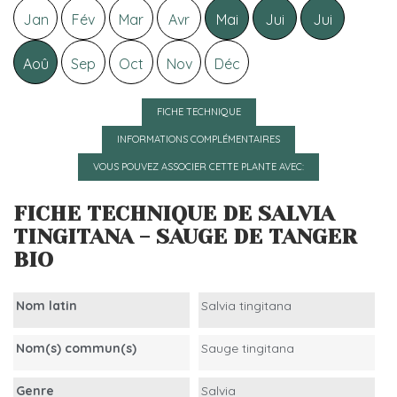
Jan
Fév
Mar
Avr
Mai
Jui
Jui
Aoû
Sep
Oct
Nov
Déc
FICHE TECHNIQUE
INFORMATIONS COMPLÉMENTAIRES
VOUS POUVEZ ASSOCIER CETTE PLANTE AVEC:
FICHE TECHNIQUE DE SALVIA
TINGITANA - SAUGE DE TANGER
BIO
Nom latin
Salvia tingitana
Nom(s) commun(s)
Sauge tingitana
Genre
Salvia